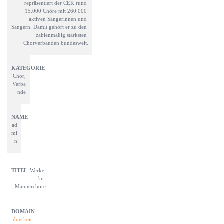
repräsentiert der CEK rund 
15.000 Chöre mit 260.000 
aktiven Sängerinnen und 
Sängern. Damit gehört er zu den 
zahlenmäßig stärksten 
Chorverbänden bundesweit.
Chor,
Verbä
nde
ad
mi
n
Werke 
für 
Männerchöre
doerken