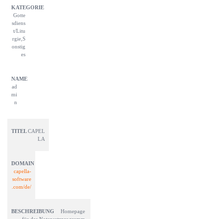
Gotte
sdiens
t/Litu
rgie,S
onstig
es
ad
mi
n
CAPEL
LA
capella-
software
.com/de/
Homepage 
für das Notensatzprogramm 