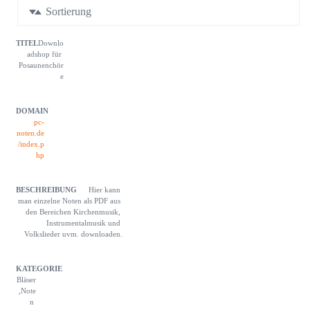
Sortierung
Titel
Downlo
Domain
Beschreibung
Kategorie
Name
adshop für 
Posaunenchör
e
pc-
noten.de
/index.p
hp
Hier kann 
man einzelne Noten als PDF aus 
den Bereichen Kirchenmusik, 
Instrumentalmusik und 
Volkslieder uvm. downloaden.
Bläser
,Note
n 