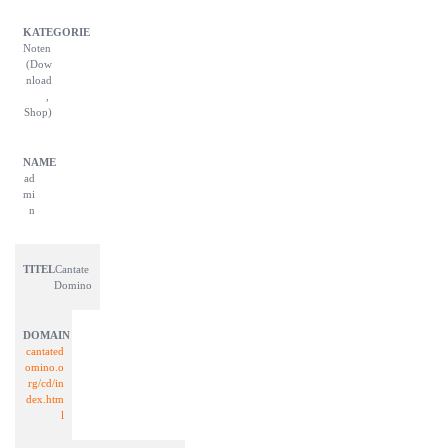
Noten 
(Dow
nload
, 
Shop)
ad
mi
n
Cantate 
Domino
cantated
omino.o
rg/cd/in
dex.htm
l