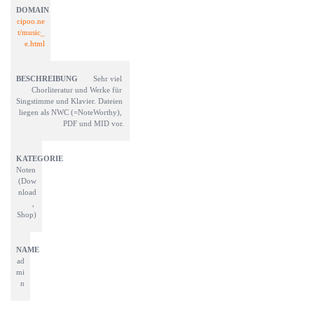
cipoo.ne
t/music_
e.html
Sehr viel 
Chorliteratur und Werke für 
Singstimme und Klavier. Dateien 
liegen als NWC (=NoteWorthy), 
PDF und MID vor.
Noten 
(Dow
nload
, 
Shop)
ad
mi
n