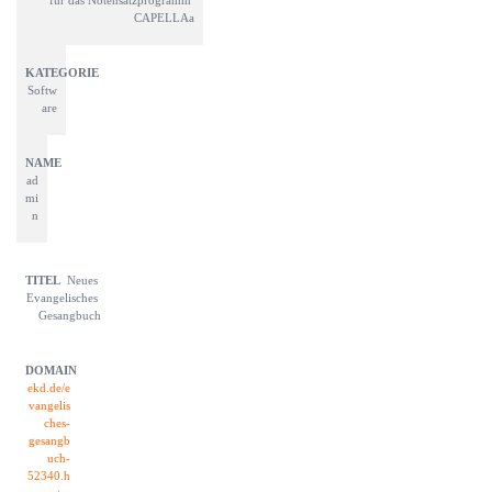
CAPELLAa
Softw
are
ad
mi
n
Neues 
Evangelisches 
Gesangbuch
ekd.de/e
vangelis
ches-
gesangb
uch-
52340.h