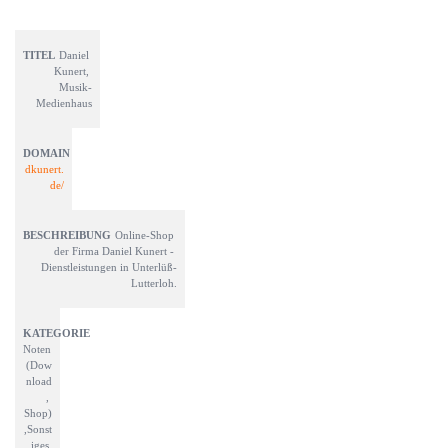
Daniel 
Kunert, 
Musik-
Medienhaus
dkunert.
de/
Online-Shop 
der Firma Daniel Kunert - 
Dienstleistungen in Unterlüß-
Lutterloh.
Noten 
(Dow
nload
, 
Shop)
,Sonst
iges,