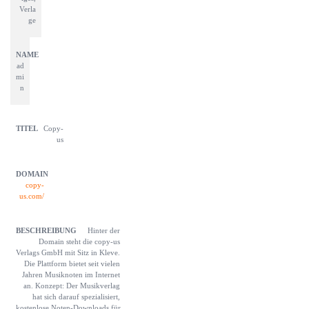
Verla
ge
ad
mi
n
Copy-
us
copy-
us.com/
Hinter der 
Domain steht die copy-us 
Verlags GmbH mit Sitz in Kleve. 
Die Plattform bietet seit vielen 
Jahren Musiknoten im Internet 
an. Konzept: Der Musikverlag 
hat sich darauf spezialisiert, 
kostenlose Noten-Downloads für 