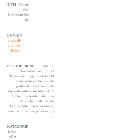
Christli
che 
Liederdatenba
nk
evangeli
ums.net/
lieder/
Mit 960 
Liederbüchern, 11.971 
Personeneinträgen und 43.844 
Liedern finden Sie hier die 
größte deutsche christliche 
Liederdatenbank im Internet. ♬ 
Suchen Sie Kinderlieder oder 
christliche Lieder für die 
Hochzeit oder den Gottesdienst, 
dann sind Sie hier genau richtig.
Liede
r/Ges