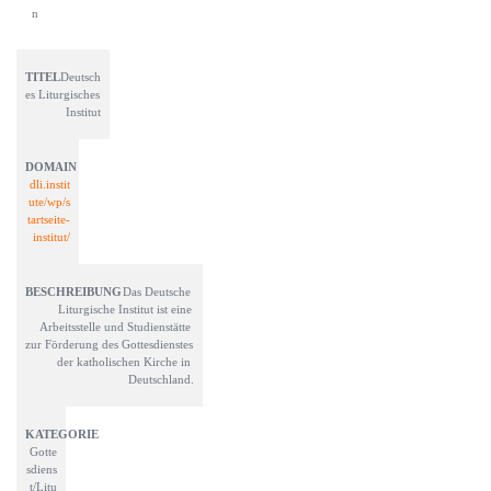
n
Deutsch
es Liturgisches 
Institut
dli.instit
ute/wp/s
tartseite-
institut/
Das Deutsche 
Liturgische Institut ist eine 
Arbeitsstelle und Studienstätte 
zur Förderung des Gottesdienstes 
der katholischen Kirche in 
Deutschland.
Gotte
sdiens
t/Litu