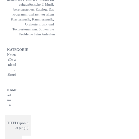
zeitgenössische E-Musik 
bereitzustellen. Katalog: Das 
Programm umfasst vor allem 
Klaviermusik, Kammermusik, 
Orchestermusik und 
Textvertonungen. Sollten Sie 
Probleme beim Aufrufen
Noten 
(Dow
nload
, 
Shop)
ad
mi
n
Cipoo.n
et (engl.)