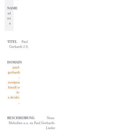
ad
mi
n
Paul 
Gerhardt 2.0.
paul-
gerhardt
-
zweipun
ktnull.w
ir-
e.de/akt.
..
Neue 
Melodien u.a. zu Paul Gerhardt-
Lieder