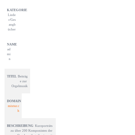
Liede
r/Ges
angb
ücher
ad
mi
n
Beiträg
e zur 
Orgelmusik
mixtur.c
h
Kurzporträts 
zu über 200 Komponisten der 