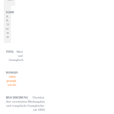
A.
N.
O
ny
m
us
Bibel 
und 
Gesangbuch
bibel-
gesangb
uch.de/
Überblick 
über verschiedene Bibelausgaben 
und evangelische Gesangbücher 
(ab 1800)