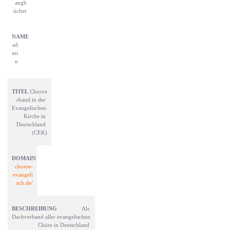
angb
ücher
ad
mi
n
Chorve
rband in der 
Evangelischen 
Kirche in 
Deutschland 
(CEK)
choere-
evangeli
sch.de/
Als 
Dachverband aller evangelischen 
Chöre in Deutschland 