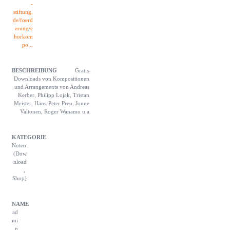
-
stiftung.
de/foerd
erung/c
horkom
po...
Gratis-
Downloads von Kompositionen 
und Arrangements von Andreas 
Kerber, Philipp Lojak, Tristan 
Meister, Hans-Peter Preu, Jonne 
Valtonen, Roger Wanamo u.a.
Noten 
(Dow
nload
, 
Shop)
ad
mi
n