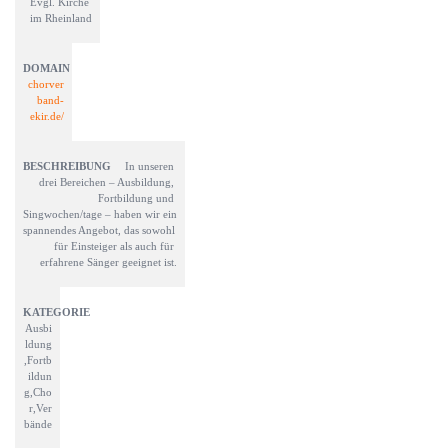
Evgl. Kirche 
im Rheinland
chorver
band-
ekir.de/
In unseren 
drei Bereichen – Ausbildung, 
Fortbildung und 
Singwochen/tage – haben wir ein 
spannendes Angebot, das sowohl 
für Einsteiger als auch für 
erfahrene Sänger geeignet ist.
Ausbi
ldung
,Fortb
ildun
g,Cho
r,Ver
bände