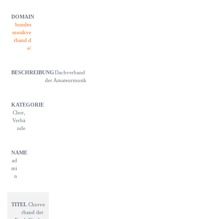
bundes
musikve
rband.d
e/
Dachverband 
der Amateurmusik
Chor,
Verbä
nde
ad
mi
n
Chorve
rband der 