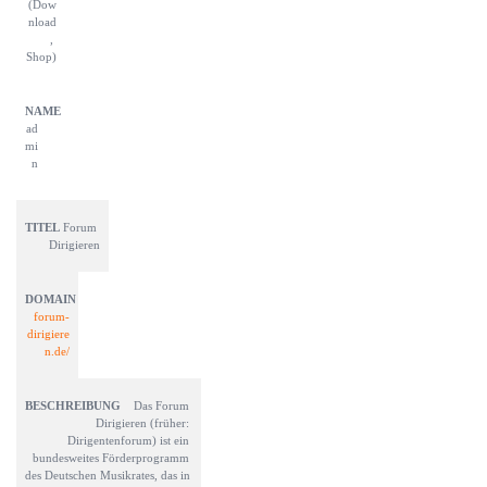
(Dow
nload
, 
Shop)
ad
mi
n
Forum 
Dirigieren
forum-
dirigiere
n.de/
Das Forum 
Dirigieren (früher: 
Dirigentenforum) ist ein 
bundesweites Förderprogramm 
des Deutschen Musikrates, das in 