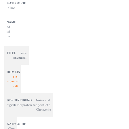
Chor
ad
mi
n
a-n-
onymusik
a-n-
onymusi
k.de
Noten und 
digitale Hörproben für geistliche 
Chorwerke
Chor