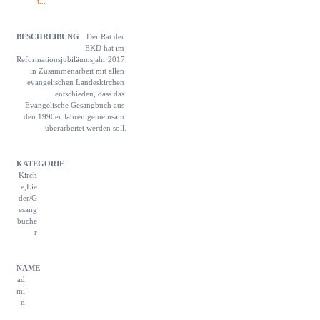
t...
Der Rat der 
EKD hat im 
Reformationsjubiläumsjahr 2017 
in Zusammenarbeit mit allen 
evangelischen Landeskirchen 
entschieden, dass das 
Evangelische Gesangbuch aus 
den 1990er Jahren gemeinsam 
überarbeitet werden soll.
Kirch
e,Lie
der/G
esang
büche
r
ad
mi
n