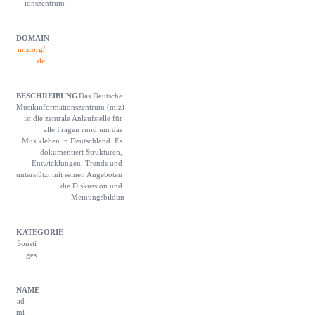
ionszentrum
miz.org/
de
Das Deutsche 
Musikinforma­tionszentrum (miz) 
ist die zentrale Anlaufstelle für 
alle Fragen rund um das 
Musikleben in Deutschland. Es 
dokumentiert Strukturen, 
Entwicklungen, Trends und 
unterstützt mit seinen Angeboten 
die Diskussion und 
Meinungsbildun
Sonsti
ges
ad
mi