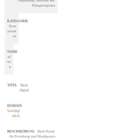
Orgelmusik, teilweise mit 
Klangbeispielen
Kom
ponist
en
ad
mi
n
Bach 
digital
bachdigi
tal.de
Bach-Portal 
für Forschung und Musikpraxis