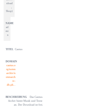
nload
, 
Shop)
ad
mi
n
Cantus
cantus.o
rg/noten
archiv/n
otenarch
iv-
db.ph...
Das Cantus-
Archiv bietet Musik und Texte 
an. Der Download ist frei.