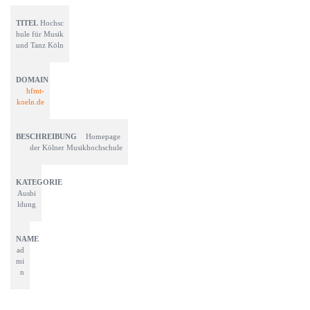
Hochsc
hule für Musik 
und Tanz Köln
hfmt-
koeln.de
Homepage 
der Kölner Musikhochschule
Ausbi
ldung
ad
mi
n