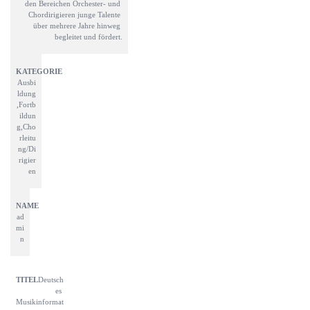
den Bereichen Orchester- und 
Chordirigieren junge Talente 
über mehrere Jahre hinweg 
begleitet und fördert.
Ausbi
ldung
,Fortb
ildun
g,Cho
rleitu
ng/Di
rigier
en
ad
mi
n
Deutsch
es 
Musikinformat