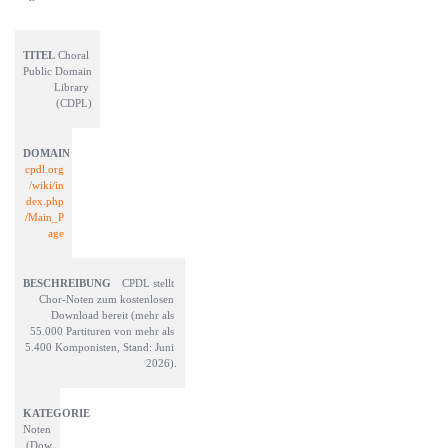
Choral 
Public Domain 
Library 
(CDPL)
cpdl.org
/wiki/in
dex.php
/Main_P
age
CPDL stellt 
Chor-Noten zum kostenlosen 
Download bereit (mehr als 
55.000 Partituren von mehr als 
5.400 Komponisten, Stand: Juni 
2026).
Noten 
(Dow