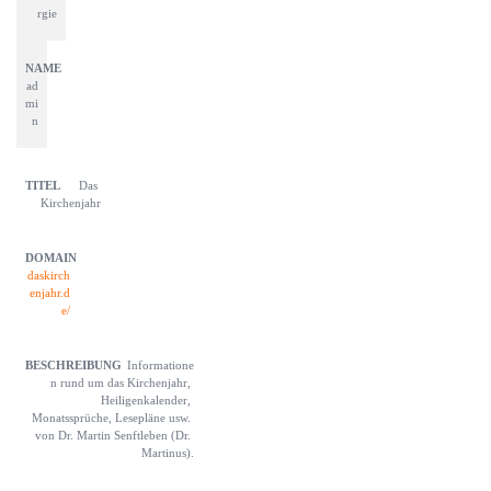
rgie
ad
mi
n
Das 
Kirchenjahr
daskirch
enjahr.d
e/
Informatione
n rund um das Kirchenjahr, 
Heiligenkalender, 
Monatssprüche, Lesepläne usw. 
von Dr. Martin Senftleben (Dr. 
Martinus).