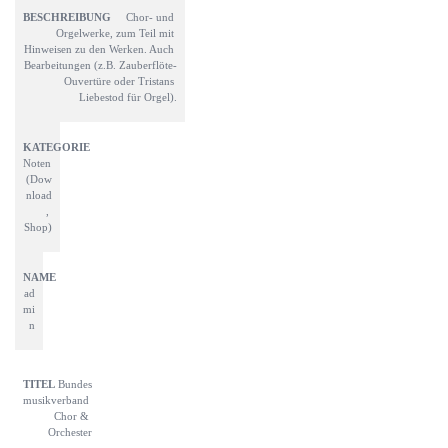
Chor- und 
Orgelwerke, zum Teil mit 
Hinweisen zu den Werken. Auch 
Bearbeitungen (z.B. Zauberflöte-
Ouvertüre oder Tristans 
Liebestod für Orgel).
Noten 
(Dow
nload
, 
Shop)
ad
mi
n
Bundes
musikverband 
Chor & 
Orchester